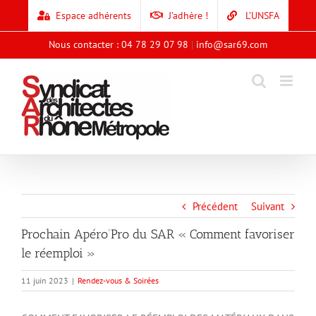
Skip
Espace adhérents
J’adhère !
L’UNSFA
to
content
Nous contacter : 04 78 29 07 98
|
info@sar69.com
Précédent
Suivant
Prochain Apéro’Pro du SAR « Comment favoriser
le réemploi »
11 juin 2023
|
Rendez-vous & Soirées