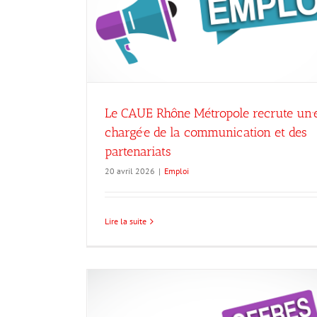
ion et des
Proposition de reprise d’activi
Opportunités à Lyon 9
Emploi
Le CAUE Rhône Métropole recrute un·
chargé·e de la communication et des
partenariats
20 avril 2026
|
Emploi
Lire la suite