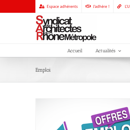
Skip
Espace adhérents
J’adhère !
L’
to
content
Accueil
Actualités
Emploi
ecrute un·e