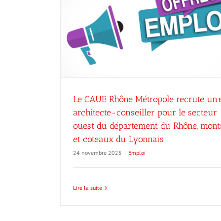
ecrute un·e
 le secteur
hône, monts
nais
Le CAUE Rhône Métropole recrute un·
architecte-conseiller pour le secteur
ouest du département du Rhône, mont
et coteaux du Lyonnais
24 novembre 2025
|
Emploi
Lire la suite