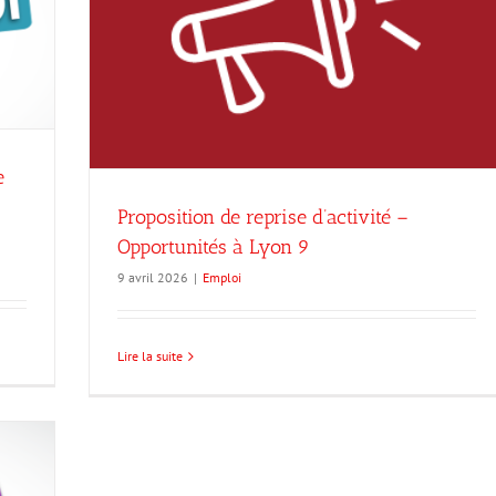
té –
e
Proposition de reprise d’activité –
Opportunités à Lyon 9
9 avril 2026
|
Emploi
Lire la suite