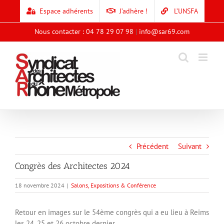
Skip
Espace adhérents
J’adhère !
L’UNSFA
to
content
Nous contacter : 04 78 29 07 98
|
info@sar69.com
Précédent
Suivant
Congrès des Architectes 2024
18 novembre 2024
|
Salons, Expositions & Conférence
Retour en images sur le 54ème congrès qui a eu lieu à Reims
les 24, 25 et 26 octobre dernier.