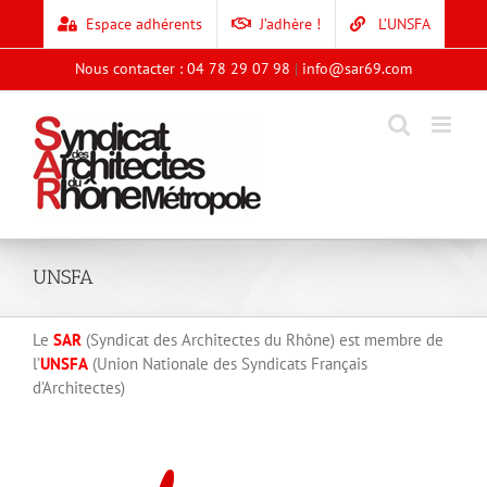
Skip
Espace adhérents
J’adhère !
L’UNSFA
to
content
Nous contacter : 04 78 29 07 98
|
info@sar69.com
UNSFA
Le
SAR
(Syndicat des Architectes du Rhône) est membre de
l’
UNSFA
(Union Nationale des Syndicats Français
d’Architectes)