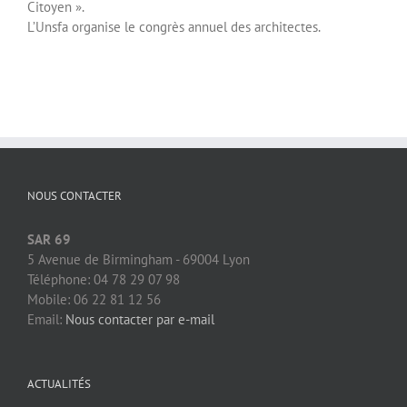
Citoyen ».
L’Unsfa organise le congrès annuel des architectes.
NOUS CONTACTER
SAR 69
5 Avenue de Birmingham - 69004 Lyon
Téléphone: 04 78 29 07 98
Mobile: 06 22 81 12 56
Email:
Nous contacter par e-mail
ACTUALITÉS